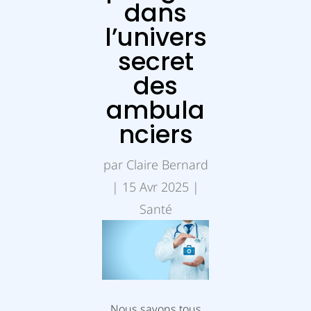
dans
l’univers
secret
des
ambula
nciers
par
Claire Bernard
|
15 Avr 2025
|
Santé
Nous savons tous