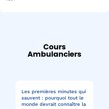
Cours
Ambulanciers
Les premières minutes qui
St
es
sauvent : pourquoi tout le
év
il
monde devrait connaître la
fa