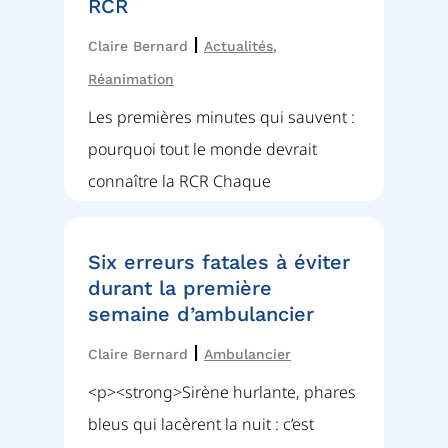
RCR
Cla
|
Claire Bernard
Actualités
,
🚑 
Réanimation
e
suf
Les premières minutes qui sauvent :
vir
pourquoi tout le monde devrait
connaître la RCR Chaque
Six erreurs fatales à éviter
De
durant la première
gr
semaine d’ambulancier
ré
|
Claire Bernard
Ambulancier
Cla
<p><strong>Sirène hurlante, phares
8 0
bleus qui lacèrent la nuit : c’est
l’a