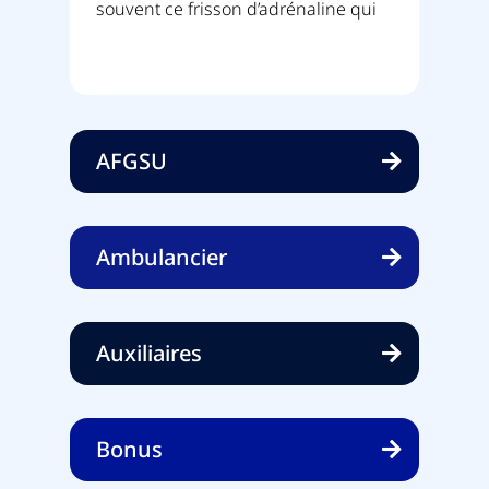
ce
souvent ce frisson d’adrénaline qui
pre
 pas
AFGSU
Ambulancier
Auxiliaires
Bonus