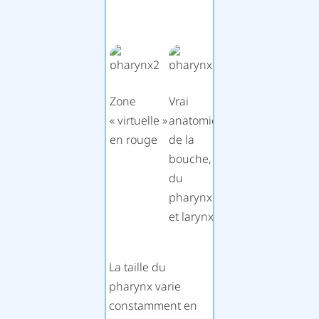
Zone
Vrai
« virtuelle »
anatomie
en rouge
de la
bouche,
du
pharynx
et larynx
La taille du
pharynx varie
constamment en