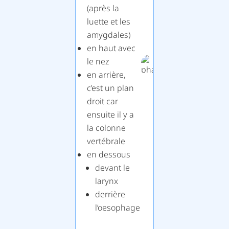
(après la
luette et les
amygdales)
en haut avec
le nez
en arrière,
c’est un plan
droit car
ensuite il y a
la colonne
vertébrale
en dessous
devant le
larynx
derrière
l’oesophage