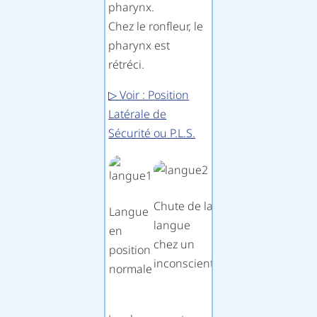
pharynx.
Chez le ronfleur, le
pharynx est
rétréci.
▷ Voir : Position
Latérale de
Sécurité ou P.L.S.
Chute de la
Accumulation
Langue
langue
de liquide en
en
chez un
provenance
position
inconscient
de l’estomac
normale