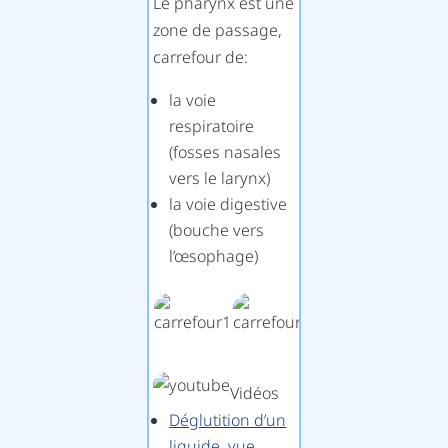
Le pharynx est une
zone de passage,
carrefour de:
la voie
respiratoire
(fosses nasales
vers le larynx)
la voie digestive
(bouche vers
l’œsophage)
Vidéos
Déglutition d’un
liquide, vue