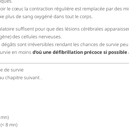
iques.
 voir le cœur, la contraction régulière est remplacée par des m
ie plus de sang oxygéné dans tout le corps.
culatoire suffisent pour que des lésions cérébrales apparaisse
ygène) des cellules nerveuses.
s dégâts sont irréversibles rendant les chances de survie peu
survie en moins
d’où une défibrillation précoce si possibl
ne de survie
au chapitre suivant .
5 mn)
(< 8 mn)