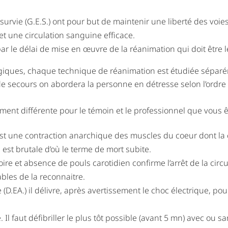
survie (G.E.S.) ont pour but de maintenir une liberté des voi
et une circulation sanguine efficace.
ar le délai de mise en œuvre de la réanimation qui doit être l
giques, chaque technique de réanimation est étudiée sépa
de secours on abordera la personne en détresse selon l’ordre d
ment différente pour le témoin et le professionnel que vous ê
re est une contraction anarchique des muscles du coeur dont l
lle est brutale d’où le terme de mort subite.
oire et absence de pouls carotidien confirme l’arrêt de la circ
ables de la reconnaitre.
D.EA.) il délivre, après avertissement le choc électrique, pou
 Il faut défibriller le plus tôt possible (avant 5 mn) avec ou