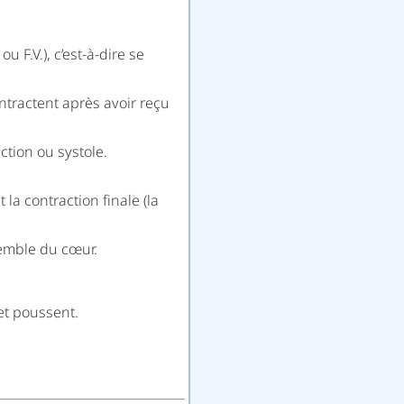
ou F.V.), c’est-à-dire se
ntractent après avoir reçu
tion ou systole.
 la contraction finale (la
semble du cœur.
et poussent.