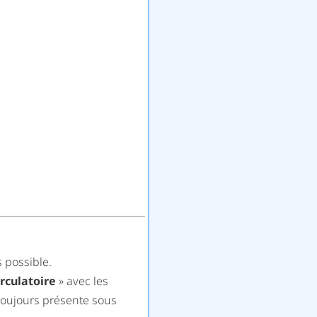
s possible.
irculatoire
» avec les
 toujours présente sous