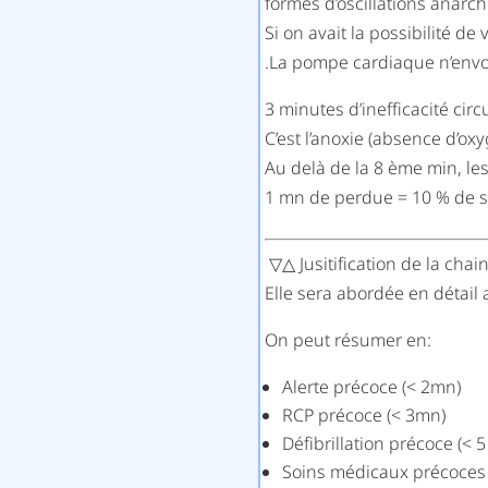
formes d’oscillations anarch
Si on avait la possibilité de
.La pompe cardiaque n’envo
3 minutes d’inefficacité cir
C’est l’anoxie (absence d’ox
Au delà de la 8 ème min, le
1 mn de perdue = 10 % de 
▽△ Jusitification de la chai
Elle sera abordée en détail 
On peut résumer en:
Alerte précoce (< 2mn)
RCP précoce (< 3mn)
Défibrillation précoce (< 
Soins médicaux précoces 